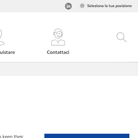
Seleziona la tua posizione
uistare
Contattaci
p keep their