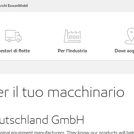
rchi ExxonMobil
estori di flotte
Per l’Industria
Dove acq
er il tuo macchinario
eutschland GmbH
original equipment manufacturers. They know our products will hel