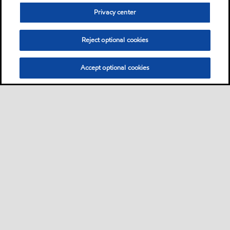
Privacy center
Reject optional cookies
Accept optional cookies
Sitemap
ExxonMobil Corporation
Contattaci
scheda prodotto
•
•
•
•