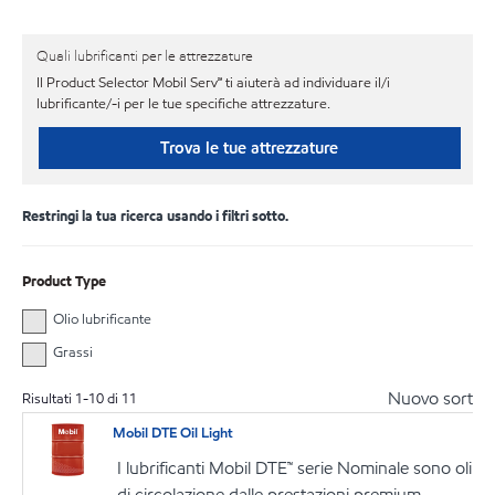
Quali lubrificanti per le attrezzature
Il Product Selector Mobil Serv℠ ti aiuterà ad individuare il/i
lubrificante/-i per le tue specifiche attrezzature.
Trova le tue attrezzature
Restringi la tua ricerca usando i filtri sotto.
Product Type
Olio lubrificante
Grassi
Nuovo sort
Risultati
1
-
10
di
11
Mobil DTE Oil Light
I lubrificanti Mobil DTE™ serie Nominale sono oli
di circolazione dalle prestazioni premium