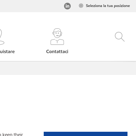
Seleziona la tua posizione
uistare
Contattaci
p keep their