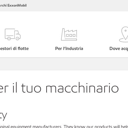
rchi ExxonMobil
estori di flotte
Per l’Industria
Dove acq
er il tuo macchinario
ty
original equipment manufacturers. They know our products will hel