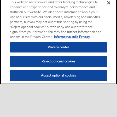
This website uses cookies and other tracking technologies to
Olio lubrificante
enhance user experience and to analyze performance and
traffic on our website. We also share information about your
use of our site with our social media, advertising and analytics
Mobilgear 600 XP 220
partners, but you may opt out of this sharing by using the
I Mobilgear 600 XP sono oli per ingranaggi ad
“Reject optional cookies” button or by opt-out preference
signal from your browser. You may find further information and
altissime prestazioni con eccezionali
options in the Privacy Center.
Informativa sulla Privacy
caratteristiche alle estreme pressioni e capacità
di carico, destinati a un impiego in tutti i tipi di
Privacy center
ingranaggi chiusi con sistemi di lubrificazione a
circolazione o a sbattimento.
Reject optional cookies
Olio lubrificante
Accept optional cookies
Mobilgrease XHP 222
I Mobilgrease XHP™ 220 sono grassi complessi
al litio per servizio prolungato destinati ad
un'ampia gamma di applicazioni e condizioni
operative gravose.