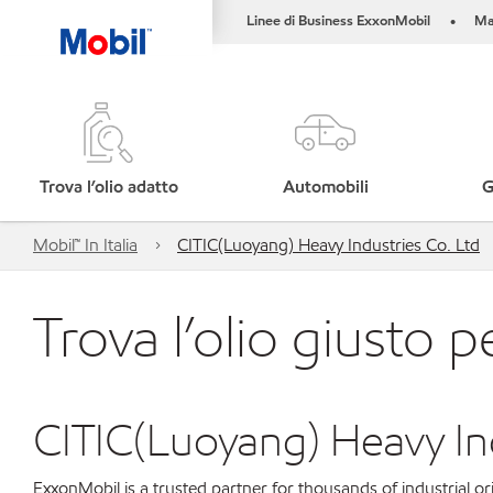
Linee di Business ExxonMobil
Ma
•
Trova l’olio adatto
Automobili
G
Mobil™ In Italia
CITIC(Luoyang) Heavy Industries Co. Ltd
Trova l’olio giusto p
CITIC(Luoyang) Heavy Ind
ExxonMobil is a trusted partner for thousands of industrial 