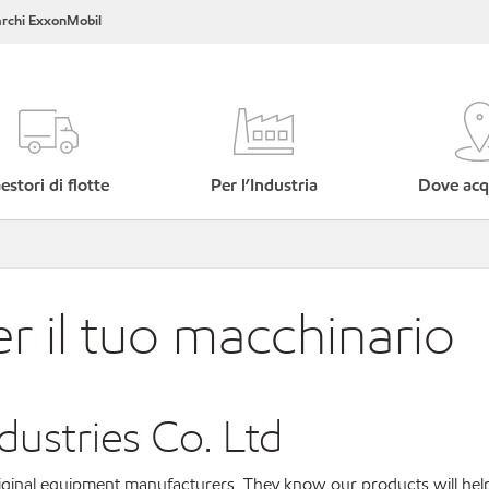
rchi ExxonMobil
estori di flotte
Per l’Industria
Dove acq
er il tuo macchinario
ustries Co. Ltd
original equipment manufacturers. They know our products will hel