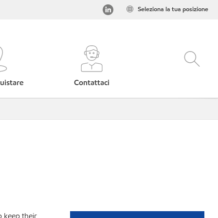
Seleziona la tua posizione
uistare
Contattaci
p keep their