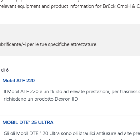
r relevant equipment and product information for Brück GmbH & C
ubrificante/-i per le tue specifiche attrezzature.
di
6
Mobil ATF 220
Il Mobil ATF 220 è un fluido ad elevate prestazioni, per trasmissi
richiedano un prodotto Dexron IID
MOBIL DTE™ 25 ULTRA
Gli oli Mobil DTE ™ 20 Ultra sono oli idraulici antiusura ad alte p