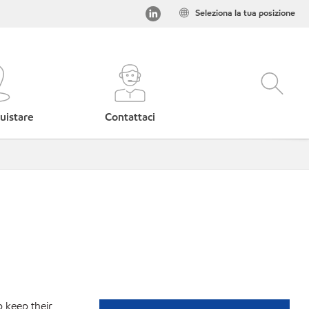
Seleziona la tua posizione
uistare
Contattaci
p keep their