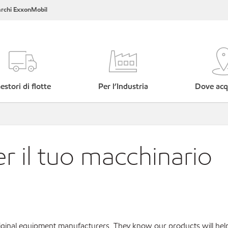
rchi ExxonMobil
estori di flotte
Per l’Industria
Dove acq
er il tuo macchinario
original equipment manufacturers. They know our products will hel