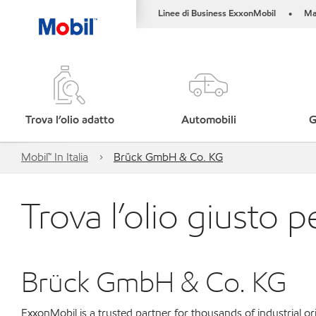
Linee di Business ExxonMobil
Ma
•
Trova l’olio adatto
Automobili
G
Mobil™ In Italia
Brück GmbH & Co. KG
Trova l’olio giusto p
Brück GmbH & Co. KG
ExxonMobil is a trusted partner for thousands of industrial 