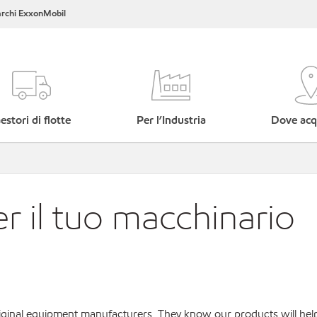
rchi ExxonMobil
estori di flotte
Per l’Industria
Dove acq
er il tuo macchinario
original equipment manufacturers. They know our products will hel