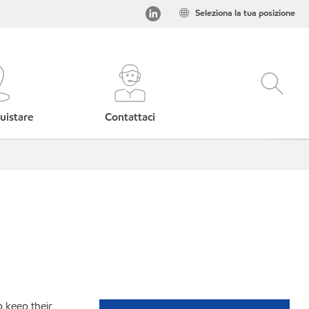
Seleziona la tua posizione
uistare
Contattaci
p keep their