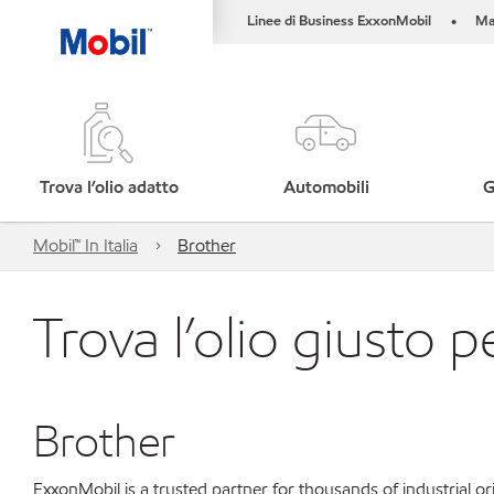
Linee di Business ExxonMobil
Ma
•
Trova l’olio adatto
Automobili
G
Mobil™ In Italia
Brother
Trova l’olio giusto p
Brother
ExxonMobil is a trusted partner for thousands of industrial 