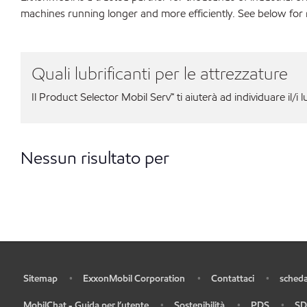
machines running longer and more efficiently. See below for 
Quali lubrificanti per le attrezzature
Il Product Selector Mobil Serv℠ ti aiuterà ad individuare il/i l
Nessun risultato per
Sitemap
ExxonMobil Corporation
Contattaci
scheda
•
•
•
•
MobilChat - Guida per l’utente
Sostenibilità
PDS
SD
•
•
•
•