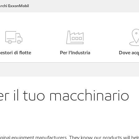
rchi ExxonMobil
estori di flotte
Per l’Industria
Dove acq
er il tuo macchinario
original equipment manufacturers. They know our products will hel