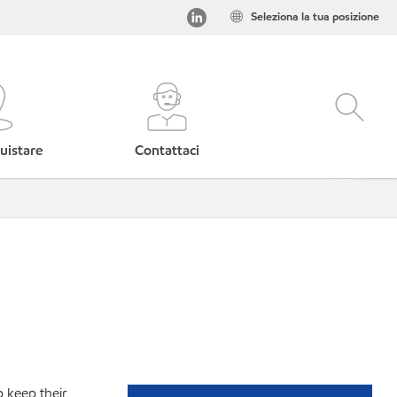
Seleziona la tua posizione
uistare
Contattaci
p keep their