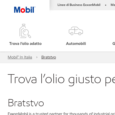
Linee di Business ExxonMobil
Ma
•
Trova l’olio adatto
Automobili
G
Mobil™ In Italia
Bratstvo
Trova l’olio giusto p
Bratstvo
ExxonMobil is a trusted partner for thousands of industrial 