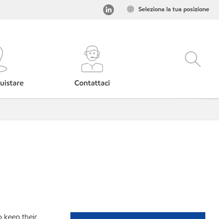
Seleziona la tua posizione
uistare
Contattaci
p keep their