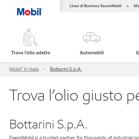
Linee di Business ExxonMobil
Ma
•
Trova l’olio adatto
Automobili
G
Mobil™ In Italia
Bottarini S.p.A.
Trova l’olio giusto p
Bottarini S.p.A.
ExxonMobil is a trusted partner for thousands of industrial 