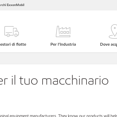
rchi ExxonMobil
estori di flotte
Per l’Industria
Dove acq
er il tuo macchinario
original equipment manufacturers. They know our products will hel