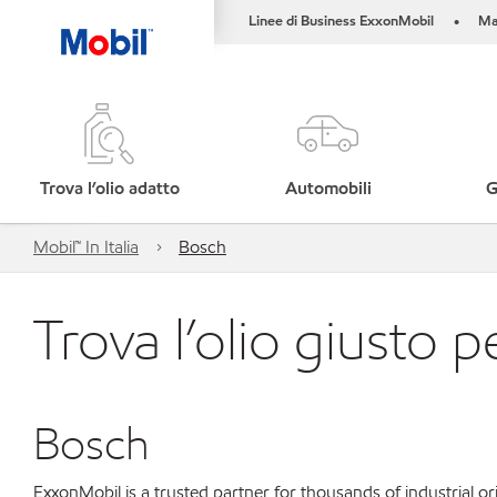
Linee di Business ExxonMobil
Ma
•
Trova l’olio adatto
Automobili
G
Mobil™ In Italia
Bosch
Trova l’olio giusto p
Bosch
ExxonMobil is a trusted partner for thousands of industrial 