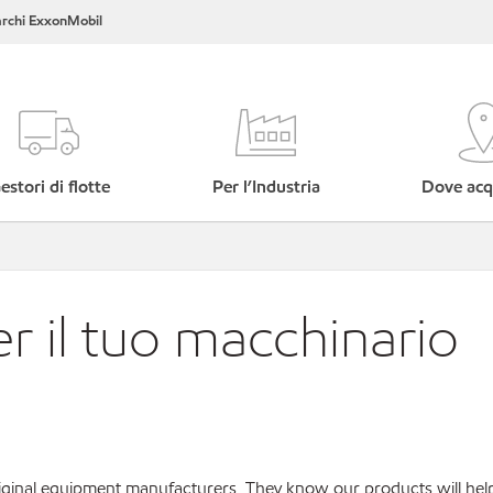
rchi ExxonMobil
estori di flotte
Per l’Industria
Dove acq
er il tuo macchinario
original equipment manufacturers. They know our products will hel