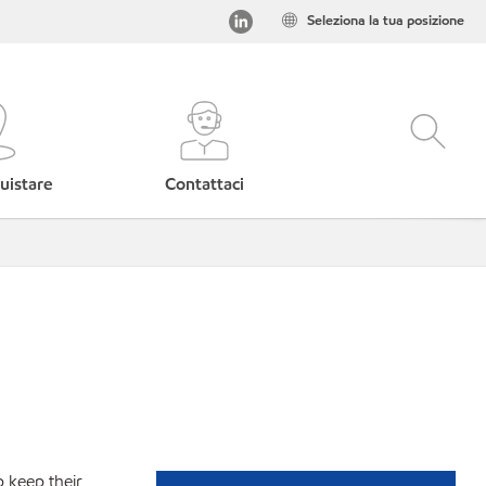
Seleziona la tua posizione
uistare
Contattaci
p keep their