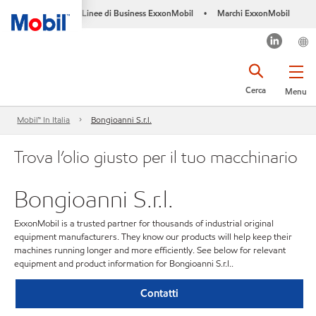
Linee di Business ExxonMobil
Marchi ExxonMobil
•
Cerca
Menu
Mobil™ In Italia
Bongioanni S.r.l.
Trova l’olio giusto per il tuo macchinario
Bongioanni S.r.l.
ExxonMobil is a trusted partner for thousands of industrial original
equipment manufacturers. They know our products will help keep their
machines running longer and more efficiently. See below for relevant
equipment and product information for Bongioanni S.r.l..
Contatti