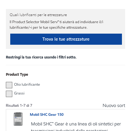
Quali lubrificanti per le attrezzature
Il Product Selector Mobil Serv℠ ti aiuterà ad individuare il/i
lubrificante/-i per le tue specifiche attrezzature.
Trova le tue attrezzature
Restringi la tua ricerca usando i filtri sotto.
Product Type
Olio lubrificante
Grassi
Nuovo sort
Risultati
1
-
7
di
7
Mobil SHC Gear 150
Mobil SHC™ Gear è una linea di oli sintetici per
trasmissioni industriali dalle prestazioni