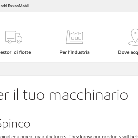
rchi ExxonMobil
estori di flotte
Per l’Industria
Dove acq
er il tuo macchinario
Spinco
original equipment manufacturers. They know our products will hel