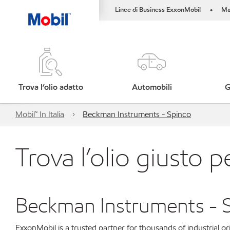
Linee di Business ExxonMobil
Ma
•
Trova l’olio adatto
Automobili
G
Mobil™ In Italia
Beckman Instruments - Spinco
Trova l’olio giusto p
Beckman Instruments - 
ExxonMobil is a trusted partner for thousands of industrial 