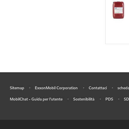
Sitemap
ExxonMobil Corporation
Contattaci
scheda
•
•
•
•
MobilChat - Guida per l’utente
Sostenibilità
PDS
SD
•
•
•
•