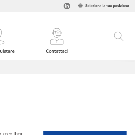
Seleziona la tua posizione
uistare
Contattaci
p keep their