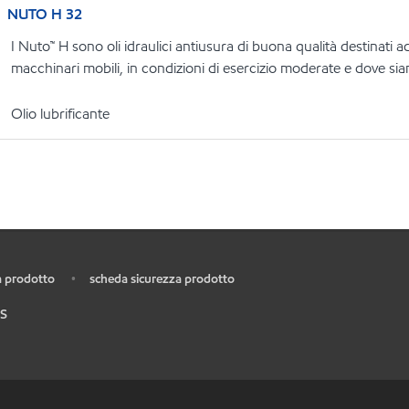
NUTO H 32
I Nuto™ H sono oli idraulici antiusura di buona qualità destinati ad
macchinari mobili, in condizioni di esercizio moderate e dove siano
Olio lubrificante
 prodotto
scheda sicurezza prodotto
•
S