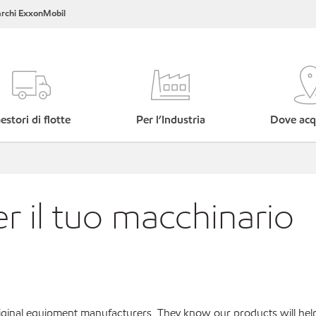
rchi ExxonMobil
estori di flotte
Per l’Industria
Dove acq
er il tuo macchinario
.
original equipment manufacturers. They know our products will hel