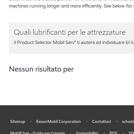
machines running longer and more efficiently. See below for 
Quali lubrificanti per le attrezzature
Il Product Selector Mobil Serv℠ ti aiuterà ad individuare il/i l
Nessun risultato per
Sitemap
ExxonMobil Corporation
Contattaci
scheda
•
•
•
•
MobilChat - Guida per l’utente
Sostenibilità
PDS
SD
•
•
•
•