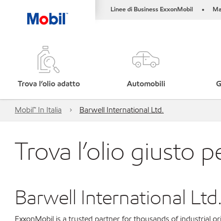
Linee di Business ExxonMobil
Ma
•
Trova l’olio adatto
Automobili
G
Mobil™ In Italia
Barwell International Ltd.
Trova l’olio giusto p
Barwell International Ltd
ExxonMobil is a trusted partner for thousands of industrial 