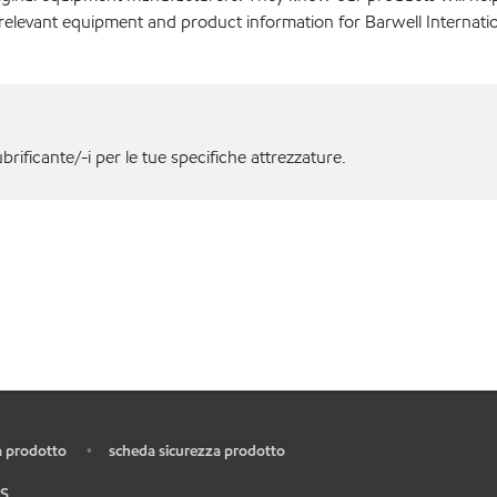
relevant equipment and product information for Barwell Internatio
ubrificante/-i per le tue specifiche attrezzature.
 prodotto
scheda sicurezza prodotto
•
S