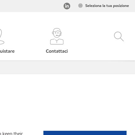
Seleziona la tua posizione
uistare
Contattaci
p keep their