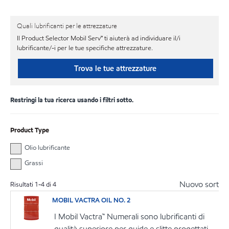
Quali lubrificanti per le attrezzature
Il Product Selector Mobil Serv℠ ti aiuterà ad individuare il/i
lubrificante/-i per le tue specifiche attrezzature.
Trova le tue attrezzature
Restringi la tua ricerca usando i filtri sotto.
Product Type
Olio lubrificante
Grassi
Nuovo sort
Risultati
1
-
4
di
4
MOBIL VACTRA OIL NO. 2
I Mobil Vactra™ Numerali sono lubrificanti di
qualità superiore per guide e slitte progettati