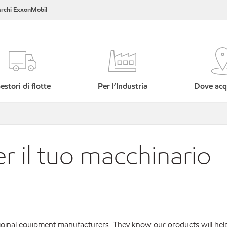
rchi ExxonMobil
estori di flotte
Per l’Industria
Dove acq
er il tuo macchinario
original equipment manufacturers. They know our products will hel