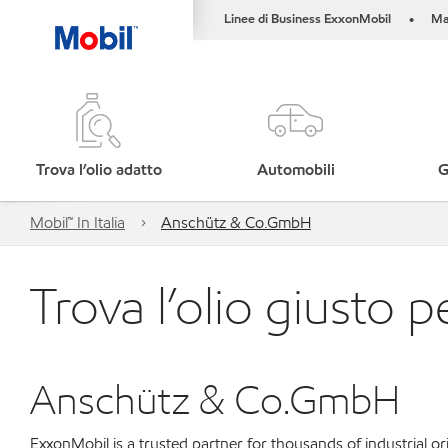
Linee di Business ExxonMobil
Ma
•
Trova l’olio adatto
Automobili
G
Mobil™ In Italia
Anschütz & Co.GmbH
Trova l’olio giusto p
Anschütz & Co.GmbH
ExxonMobil is a trusted partner for thousands of industrial 