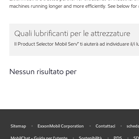
machines running longer and more efficiently. See below fo
Quali lubrificanti per le attrezzature
Il Product Selector Mobil Serv℠ ti aiuterà ad individuare il/i l
Nessun risultato per
Sitemap
ExxonMobil Corporation
Contattaci
scheda
•
•
•
•
MobilChat - Guida per l’utente
Sostenibilità
PDS
SD
•
•
•
•