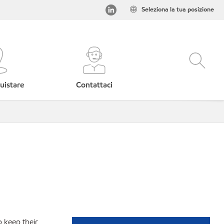
Seleziona la tua posizione
uistare
Contattaci
p keep their