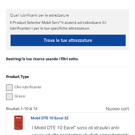
Quali lubrificanti per le attrezzature
Il Product Selector Mobil Serv℠ ti aiuterà ad individuare il/i
lubrificante/-i per le tue specifiche attrezzature.
Trova le tue attrezzature
Restringi la tua ricerca usando i filtri sotto.
Product Type
Olio lubrificante
Grassi
Nuovo sort
Risultati
1
-
10
di
14
Mobil DTE 10 Excel 32
I Mobil DTE 10 Excel™ sono oli idraulici anti-
usura ad alte prestazioni studiati appositamente