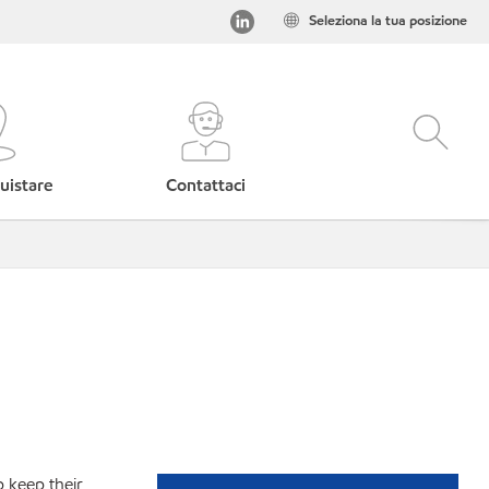
Seleziona la tua posizione
uistare
Contattaci
p keep their