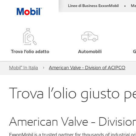
Linee di Business ExxonMobil
Ma
•
Trova l’olio adatto
Automobili
G
Mobil™ In Italia
American Valve - Division of ACIPCO
Trova l’olio giusto p
American Valve - Divisi
ExxonMobil is a trusted partner for thousands of industrial 