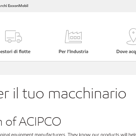
rchi ExxonMobil
estori di flotte
Per l’Industria
Dove acq
er il tuo macchinario
on of ACIPCO
original equipment manufacturers. They know our products will hel