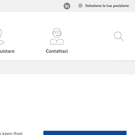
Seleziona la tua posizione
uistare
Contattaci
p keep their