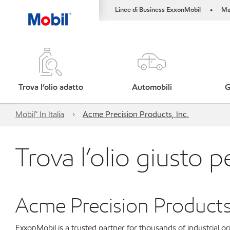
Linee di Business ExxonMobil
Ma
•
Trova l’olio adatto
Automobili
G
Mobil™ In Italia
Acme Precision Products, Inc.
Trova l’olio giusto p
Acme Precision Products,
ExxonMobil is a trusted partner for thousands of industrial 