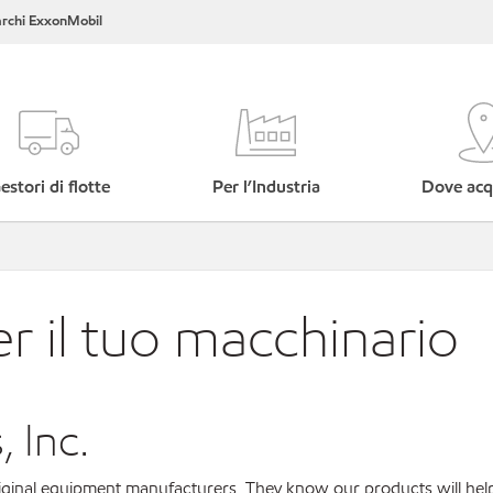
rchi ExxonMobil
estori di flotte
Per l’Industria
Dove acq
er il tuo macchinario
 Inc.
original equipment manufacturers. They know our products will hel