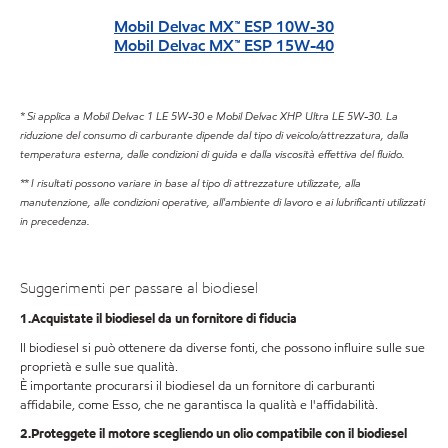
Mobil Delvac MX™ ESP 10W-30
Mobil Delvac MX™ ESP 15W-40
* Si applica a Mobil Delvac 1 LE 5W-30 e Mobil Delvac XHP Ultra LE 5W-30. La
riduzione del consumo di carburante dipende dal tipo di veicolo/attrezzatura, dalla
temperatura esterna, dalle condizioni di guida e dalla viscosità effettiva del fluido.
** I risultati possono variare in base al tipo di attrezzature utilizzate, alla
manutenzione, alle condizioni operative, all'ambiente di lavoro e ai lubrificanti utilizzati
in precedenza.
Suggerimenti per passare al biodiesel
1.Acquistate il biodiesel da un fornitore di fiducia
Il biodiesel si può ottenere da diverse fonti, che possono influire sulle sue
proprietà e sulle sue qualità.
È importante procurarsi il biodiesel da un fornitore di carburanti
affidabile, come Esso, che ne garantisca la qualità e l'affidabilità.
2.Proteggete il motore scegliendo un olio compatibile con il biodiesel